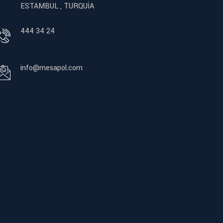
ESTAMBUL , TURQUİA
444 34 24
info@mesapol.com