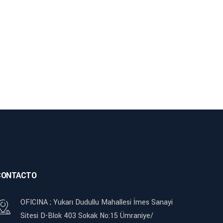
CONTACTO
OFICINA ; Yukarı Dudullu Mahallesi İmes Sanayi
Sitesi D-Blok 403 Sokak No:15 Ümraniye/