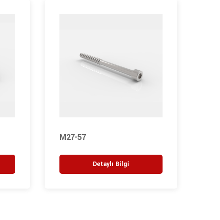
M27-57
M27
Detaylı Bilgi