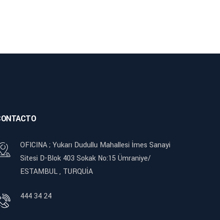
CONTACTO
OFICINA ; Yukarı Dudullu Mahallesi İmes Sanayi
Sitesi D-Blok 403 Sokak No:15 Ümraniye/
ESTAMBUL , TURQUİA
444 34 24