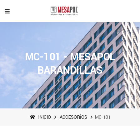
MC-101 - MESAPOL
BARANDILLAS
INICIO
ACCESORİOS
MC-101